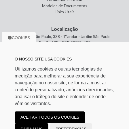
Modelos de Documentos
Links Úteis
Localização
Avenida São Paulo, 338 - 1º andar - Jardim São Paulo
COOKIES
Recife / PE - CEP. 50781-600
O NOSSO SITE USA COOKIES
Entre em contato
Utilizamos cookies e outras tecnologias de
(81) 98491-7304
medição para melhorar a sua experiência de
(81) 98491-7304
contador@alscontabilidade.com.br
navegação no nosso site, de forma a mostrar
conteúdo personalizado, anúncios direcionados,
analisar o tráfego do site e entender de onde
Redes Sociais
vêm os visitantes.
ACEITAR TODOS OS COOKIES