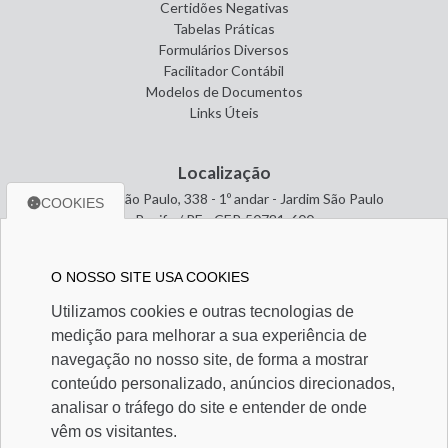
Certidões Negativas
Tabelas Práticas
Formulários Diversos
Facilitador Contábil
Modelos de Documentos
Links Úteis
Localização
Avenida São Paulo, 338 - 1º andar - Jardim São Paulo
COOKIES
Recife / PE - CEP. 50781-600
O NOSSO SITE USA COOKIES
Entre em contato
Utilizamos cookies e outras tecnologias de
(81) 98491-7304
medição para melhorar a sua experiência de
(81) 98491-7304
contador@alscontabilidade.com.br
navegação no nosso site, de forma a mostrar
conteúdo personalizado, anúncios direcionados,
analisar o tráfego do site e entender de onde
Redes Sociais
vêm os visitantes.